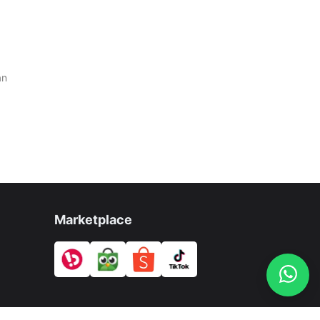
an
Marketplace