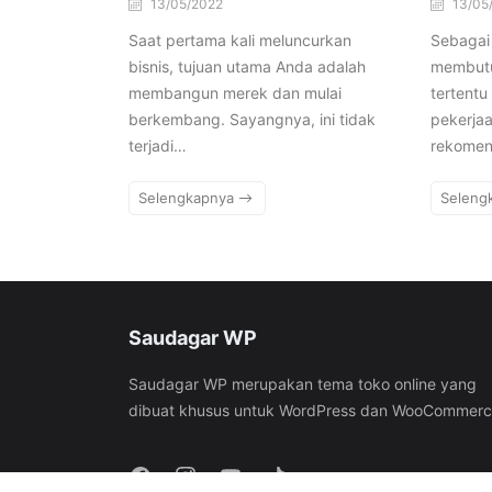
13/05/2022
13/05
Saat pertama kali meluncurkan
Sebagai 
bisnis, tujuan utama Anda adalah
membutu
membangun merek dan mulai
tertentu
berkembang. Sayangnya, ini tidak
pekerjaa
terjadi…
rekomen
Selengkapnya
Seleng
Saudagar WP
Saudagar WP merupakan tema toko online yang
dibuat khusus untuk WordPress dan WooCommerc