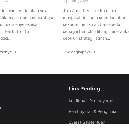
/2022
13/05/2022
desainer, Anda akan selalu
Jika Anda bercita-cita untuk
hkan alat dan sumber daya
mengikuti balapan sepedan atau
 untuk menyelesaikan
sekadar menikmati bersepeda
n. Berikut ini 15
sebagai bentuk latihan, menerapk
dasi…
sepuluh strategi latihan…
kapnya
Selengkapnya
Link Penting
Konfirmasi Pembayaran
e.
Pembayaran & Pengiriman
Syarat & Ketentuan