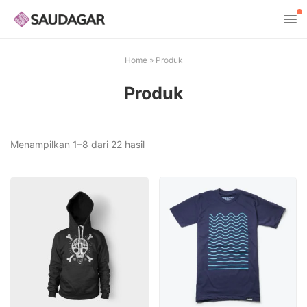
Home
»
Produk
Produk
Diurutkan
Menampilkan 1–8 dari 22 hasil
menurut
harga:
rendah
ke
tinggi