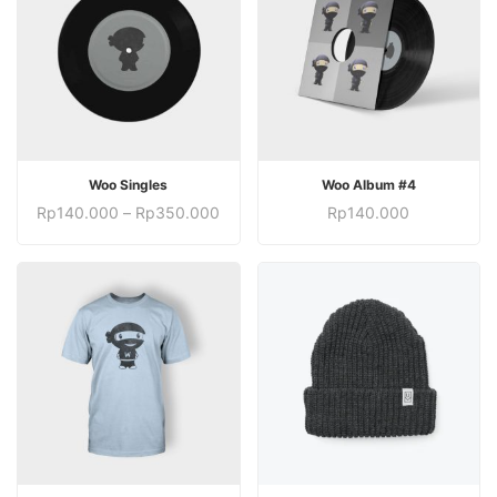
LIHAT PRODUK
TAMBAH KE KERANJANG
Woo Singles
Woo Album #4
Rentang
Rp
140.000
–
Rp
350.000
Rp
140.000
harga:
Rp140.000
hingga
Rp350.000