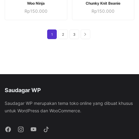
TAMBAH KE KERANJANG
TAMBAH KE KERANJANG
Woo Ninja
Chunky Knit Beanie
Rp
150.000
Rp
150.000
1
2
3
Saudagar WP
Saudagar WP merupakan tema toko online yang dibuat khusus
untuk WordPress dan WooCommerce.